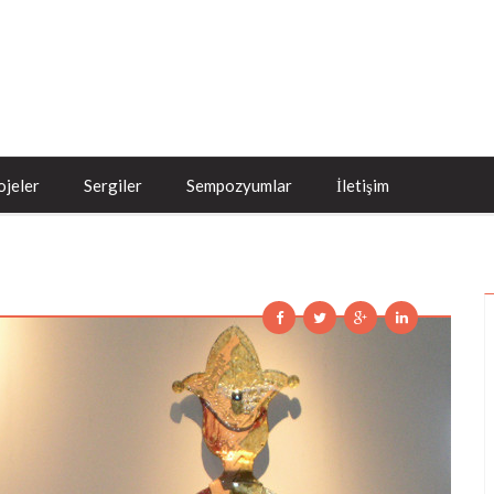
ojeler
Sergiler
Sempozyumlar
İletişim