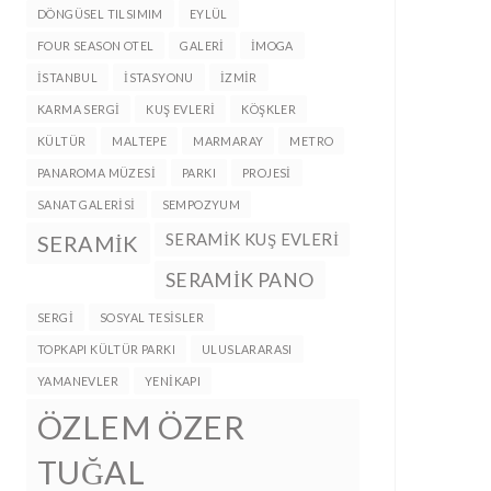
DÖNGÜSEL TILSIMIM
EYLÜL
FOUR SEASON OTEL
GALERI
IMOGA
ISTANBUL
ISTASYONU
IZMIR
KARMA SERGI
KUŞ EVLERI
KÖŞKLER
KÜLTÜR
MALTEPE
MARMARAY
METRO
PANAROMA MÜZESI
PARKI
PROJESI
SANAT GALERISI
SEMPOZYUM
SERAMIK KUŞ EVLERI
SERAMIK
SERAMIK PANO
SERGI
SOSYAL TESISLER
TOPKAPI KÜLTÜR PARKI
ULUSLARARASI
YAMANEVLER
YENIKAPI
ÖZLEM ÖZER
TUĞAL