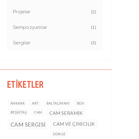
Projeler
(2)
Sempozyumlar
(1)
Sergiler
(3)
ETİKETLER
ANKARA
ART
BALTALIMANI
BEN
BEŞIKTAŞ
CAM
CAM SERAMIK
CAM VE ÇINICILIK
CAM SERGISI
DOKUZ