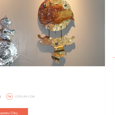
5
YORUM YOK
vamını Oku